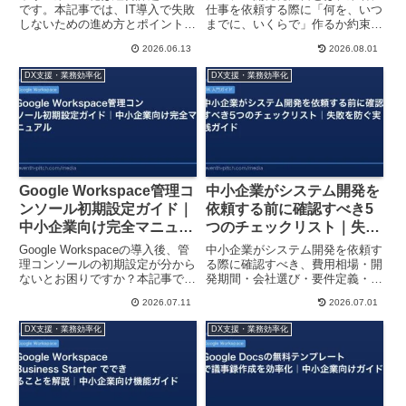
です。本記事では、IT導入で失敗
仕事を依頼する際に「何を、いつ
しないための進め方とポイント
までに、いくらで」作るか約束す
を、経営者向けにわかりやすく解
る文書です。中小企業こそ予算管
2026.06.13
2026.08.01
説。具体的な事例も交えて、成功
理とトラブル防止のため発注書が
のコツをお伝えします。
必須。記載すべき5項目と失敗パ
DX支援・業務効率化
DX支援・業務効率化
ターン対策を解説します。
Google Workspace管理コ
中小企業がシステム開発を
ンソール初期設定ガイド｜
依頼する前に確認すべき5
中小企業向け完全マニュア
つのチェックリスト｜失敗
ル
を防ぐ実践ガイド
Google Workspaceの導入後、管
中小企業がシステム開発を依頼す
理コンソールの初期設定が分から
る際に確認すべき、費用相場・開
ないとお困りですか？本記事で
発期間・会社選び・要件定義・
は、中小企業の経営者・IT担当者
ROI計算の5つのポイントをわか
2026.07.11
2026.07.01
向けに、必須の設定項目を分かり
りやすく解説。失敗を防ぐチェッ
やすく解説します。
クリスト付き。
DX支援・業務効率化
DX支援・業務効率化