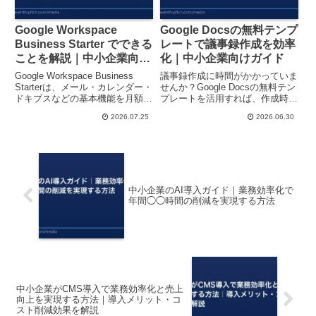
Google Workspace
Google Docsの無料テンプ
Business Starter でできる
レートで議事録作成を効率
ことを解説｜中小企業向け
化｜中小企業向けガイド
機能ガイド
Google Workspace Business
議事録作成に時間がかかっていま
Starterは、メール・カレンダー・
せんか？Google Docsの無料テン
ドキブスなどの基本機能を月額
プレートを活用すれば、作成時間
680円から利用できるプラン。中
を50%削減できます。具体的な使
2026.07.25
2026.06.30
小企業のDX推進に必要な機能
い方と選び方を中小企業向けに解
を、わかりやすく解説します。
説します。
中小企業のAI導入ガイド｜業務効率化で
年間◯◯時間の削減を実現する方法
中小企業がCMS導入で業務効率化と売上
向上を実現する方法｜導入メリット・コ
スト削減効果を解説