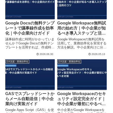
Google Docsの無料テンプ
Google Workspace無料試
レートで議事録作成を効率
用の始め方｜中小企業が知
化｜中小企業向けガイド
るべき導入ステップと活用
のコツ
議事録作成に時間がかかっていま
Google Workspaceの無料試用を
せんか？Google Docsの無料テン
活用して、業務効率化を実現する
プレートを活用すれば、作成時間
方法を解説。中小企業向けに分か
を50%削減できます。具体的な使
りやすく、具体的な始め方と導入
2026.06.30
2026.05.13
い方と選び方を中小企業向けに解
後のポイントをご紹介します。
説します。
DX支援・業務効率化
DX支援・業務効率化
GASでスプレッドシートか
Google Workspaceのセキ
らメール自動送信｜中小企
ュリティ設定完全ガイド｜
業向け実装ガイド
中小企業が最初にやるべき
対策
Google Apps Script（GAS）を使
中小企業がGoogle Workspaceを