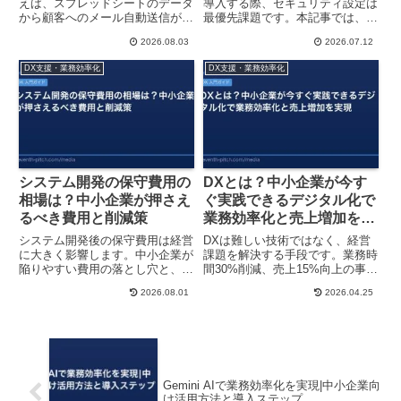
えば、スプレッドシートのデータ
導入する際、セキュリティ設定は
から顧客へのメール自動送信が可
最優先課題です。本記事では、経
能です。本記事では、導入メリッ
営者・IT担当者向けに、実装すべ
2026.08.03
2026.07.12
トから実装方法まで、経営者向け
き基本的なセキュリティ対策と設
にわかりやすく解説します。
定方法をわかりやすく解説しま
DX支援・業務効率化
DX支援・業務効率化
す。
システム開発の保守費用の
DXとは？中小企業が今す
相場は？中小企業が押さえ
ぐ実践できるデジタル化で
るべき費用と削減策
業務効率化と売上増加を実
現
システム開発後の保守費用は経営
DXは難しい技術ではなく、経営
に大きく影響します。中小企業が
課題を解決する手段です。業務時
陥りやすい費用の落とし穴と、実
間30%削減、売上15%向上の事例
際の相場、効果的なコスト削減策
も。中小企業が実践できるDXの
2026.08.01
2026.04.25
をわかりやすく解説します。
基本と具体的なステップを解説し
ます。
Gemini AIで業務効率化を実現|中小企業向
け活用方法と導入ステップ