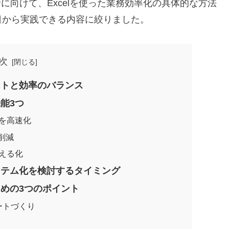
に向けて、Excelを使った業務効率化の具体的な方法
日から実践できる内容に絞りました。
次
ストと効率のバランス
機能3つ
断を高速化
を削減
見える化
システム化を検討するタイミング
ための3つのポイント
ートづくり