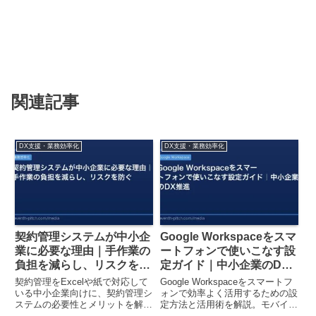
関連記事
DX支援・業務効率化
DX支援・業務効率化
契約管理システムが中小企
Google Workspaceをスマ
業に必要な理由｜手作業の
ートフォンで使いこなす設
負担を減らし、リスクを防
定ガイド｜中小企業のDX
ぐ
推進
契約管理をExcelや紙で対応して
Google Workspaceをスマートフ
いる中小企業向けに、契約管理シ
ォンで効率よく活用するための設
ステムの必要性とメリットを解
定方法と活用術を解説。モバイル
説。年間100時間以上の業務削
ワーク対応で生産性向上を実現す