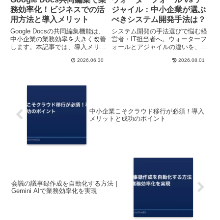
務効率化！ビジネスでの活
ジャイル：中小企業が選ぶ
用方法と導入メリット
べきシステム開発手法は？
Google Docsの共同編集機能は、
システム開発の手法選びで悩む経
中小企業の業務効率を大きく改善
営者・IT担当者へ。ウォーターフ
します。本記事では、導入メリッ
ォールとアジャイルの違いを、コ
ト、具体的な使い方、導入時の注
スト・期間・リスクの観点から徹
2026.06.30
2026.08.01
意点をわかりやすく解説します。
底比較。中小企業に最適な選択基
準を解説します。
中小企業こそクラウド移行が必須！導入
メリットと成功のポイント
会議の議事録作成を自動化する方法｜
Gemini AIで業務効率化を実現