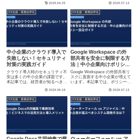
2026.04.25
2026.07.13
減、リスク管理強化、経営判断の
る具体的なステップをご紹介しま
高速化が実現します。導入費用や
す。
DX支援・業務効率化
DX支援・業務効率化
導入フローも紹介。
中小企業のクラウド導入で
Google Workspace の外
失敗しない！セキュリティ
部共有を安全に制限する方
対策の実践ガイド
法｜中小企業向けポリシー
設定ガイド
クラウド導入時のセキュリティ不
Google Workspace の外部共有リ
安は多くの中小企業の課題です。
スクに直面する中小企業が増えて
本記事では、経営者が知るべき対
います。本記事では、ポリシー設
策を具体例とともに解説。安全に
定による安全な共有管理、実装す
2026.06.18
2026.07.13
DXを進めるポイントをまとめま
べき 5 つの設定、成功事例をわ
した。
かりやすく解説します。
DX支援・業務効率化
DX支援・業務効率化
Google Docs共同編集で業
ウォーターフォール vs ア