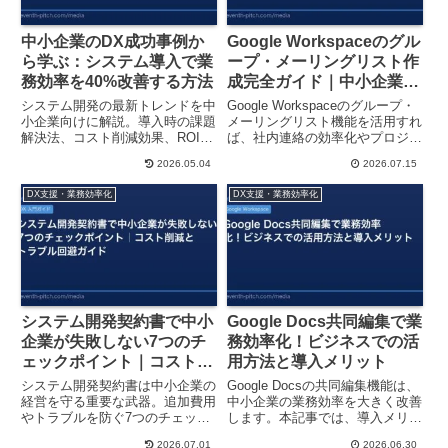
中小企業のDX成功事例か
Google Workspaceのグル
ら学ぶ：システム導入で業
ープ・メーリングリスト作
務効率を40%改善する方法
成完全ガイド｜中小企業向
け活用方法
システム開発の最新トレンドを中
Google Workspaceのグループ・
小企業向けに解説。導入時の課題
メーリングリスト機能を活用すれ
解決法、コスト削減効果、ROI計
ば、社内連絡の効率化やプロジェ
算方法を具体例で紹介します。今
クト管理がスムーズに。作成方法
2026.05.04
2026.07.15
すぐ実践できる施策をご紹介。
から運用のコツまで、中小企業向
けに解説します。
DX支援・業務効率化
DX支援・業務効率化
システム開発契約書で中小
Google Docs共同編集で業
企業が失敗しない7つのチ
務効率化！ビジネスでの活
ェックポイント｜コスト削
用方法と導入メリット
減と トラブル回避ガイド
システム開発契約書は中小企業の
Google Docsの共同編集機能は、
経営を守る重要な武器。追加費用
中小企業の業務効率を大きく改善
やトラブルを防ぐ7つのチェック
します。本記事では、導入メリッ
ポイント、今すぐ使える実践ガイ
ト、具体的な使い方、導入時の注
2026.07.01
2026.06.30