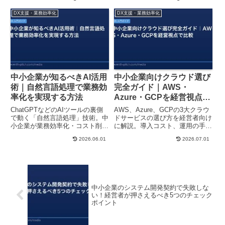
ド、よくある質問をわかりやすく
意点をわかりやすく解説します。
解説します。
DX支援・業務効率化
DX支援・業務効率化
中小企業が知るべきAI活用
中小企業向けクラウド選び
術｜自然言語処理で業務効
完全ガイド｜AWS・
率化を実現する方法
Azure・GCPを経営視点で
比較
ChatGPTなどのAIツールの裏側
AWS、Azure、GCPの3大クラウ
で動く「自然言語処理」技術。中
ドサービスの選び方を経営者向け
小企業が業務効率化・コスト削減
に解説。導入コスト、運用の手軽
に活かす方法を、経営視点でわか
さ、ROIなど、中小企業が本当に
2026.06.01
2026.07.01
りやすく解説します。
知りたい比較ポイントをまとめま
した。
中小企業のシステム開発契約で失敗しな
い！経営者が押さえるべき5つのチェック
ポイント