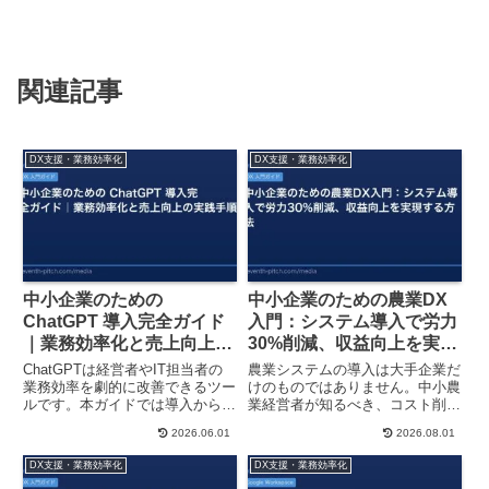
関連記事
DX支援・業務効率化
DX支援・業務効率化
中小企業のための
中小企業のための農業DX
ChatGPT 導入完全ガイド
入門：システム導入で労力
｜業務効率化と売上向上の
30%削減、収益向上を実現
実践手順
する方法
ChatGPTは経営者やIT担当者の
農業システムの導入は大手企業だ
業務効率を劇的に改善できるツー
けのものではありません。中小農
ルです。本ガイドでは導入から現
業経営者が知るべき、コスト削減
場での活用まで、中小企業が実践
と生産性向上の具体的な方法をわ
2026.06.01
2026.08.01
できる手順を具体的に解説しま
かりやすく解説します。
す。
DX支援・業務効率化
DX支援・業務効率化