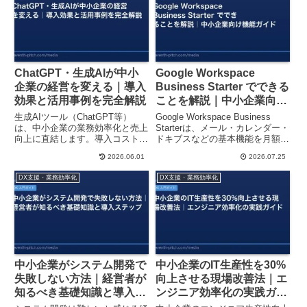
ChatGPT・生成AIが中小
Google Workspace
企業の経営を変える｜導入
Business Starter でできる
効果と活用事例を完全解説
ことを解説｜中小企業向け
機能ガイド
生成AIツール（ChatGPT等）
Google Workspace Business
は、中小企業の業務効率化と売上
Starterは、メール・カレンダー・
向上に直結します。導入コスト、
ドキブスなどの基本機能を月額
具体的な活用例、ROI試算をわか
680円から利用できるプラン。中
2026.06.01
2026.07.25
りやすく解説。今すぐ始められる
小企業のDX推進に必要な機能
実践的なガイドです。
を、わかりやすく解説します。
DX支援・業務効率化
DX支援・業務効率化
中小企業がシステム開発で
中小企業のIT生産性を30%
失敗しない方法｜経営者が
向上させる現場改善法｜エ
知るべき基礎知識と導入ス
ンジニア効率化の実践ガイ
テップ
ド