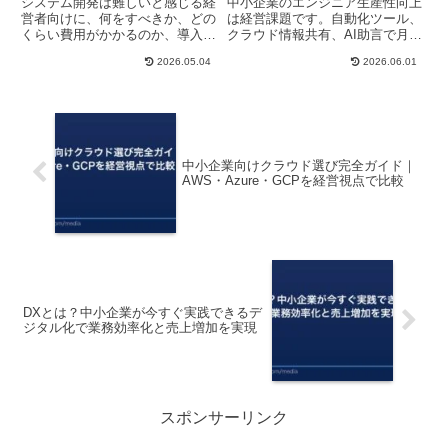
システム開発は難しいと感じる経
中小企業のエンジニア生産性向上
営者向けに、何をすべきか、どの
は経営課題です。自動化ツール、
くらい費用がかかるのか、導入後
クラウド情報共有、AI助言で月
のメリットなどを分かりやすく解
30～50時間の削減が可能。導入
2026.05.04
2026.06.01
説。中小企業が今すぐ実践できる
のステップと失敗対策を解説しま
ポイントをご紹介します。
す。
中小企業向けクラウド選び完全ガイド｜
AWS・Azure・GCPを経営視点で比較
DXとは？中小企業が今すぐ実践できるデ
ジタル化で業務効率化と売上増加を実現
スポンサーリンク