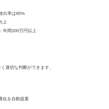
出率は85%
向上
年間200万円以上
早く適切な判断ができます。
適化を自動提案