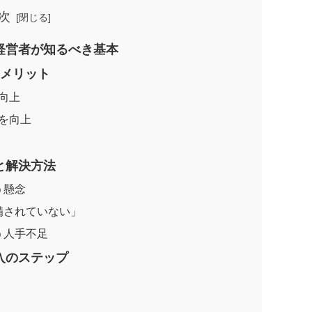
次
経営者が知るべき基本
なメリット
向上
質を向上
と解決方法
う懸念
備されていない」
う人手不足
入のステップ